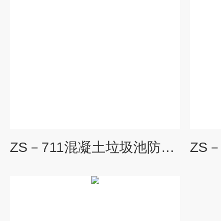
ZS－711混凝土垃圾池防腐涂料