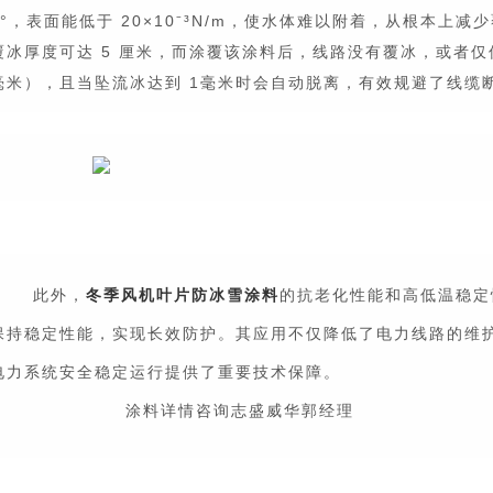
0°，表面能低于 20×10
⁻
³
N/m
，使水体难以附着，从根本上减少
覆冰厚度可达 5 厘米，而涂覆该涂料后，线路没有覆冰，或者仅仅
毫米），且当坠流冰达到 1毫米时会自动脱离，有效规避了线缆
此外，
冬季风机叶片防冰雪涂料
的抗老化性能和高低温稳定
保持稳定性能，实现长效防护。其应用不仅降低了电力线路的维
电力系统安全稳定运行提供了重要技术保障。
涂料详情咨询志盛威华郭经理