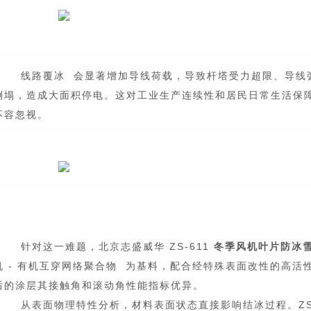
线路覆冰
会显著增加导线荷载，导致杆塔受力超限、导线
倒塌，造成大面积停电。这对工业生产连续性和居民日常生活保
不容忽视。
针对这一难题，北京志盛威华 ZS-611
冬季风机叶片防冰
机 - 有机
互穿网络聚合物
为基料，配合经特殊表面改性的高活性
后的涂层其接触角和滚动角性能指标优异。
从表面物理特性分析，材料表面状态直接影响结冰过程。ZS-